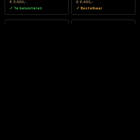
€ 3.490,-
€ 6.490,-
✓ Te beluisteren
✓ Bestelbaar
Luidsprekers
/
Vloerstaanders
Luidsprekers
/
Vloerstaanders
KEF Reference 3 Meta
KEF Reference 5 Meta
€ 13.490,-
€ 19.990,-
✓ Bestelbaar
✓ Bestelbaar