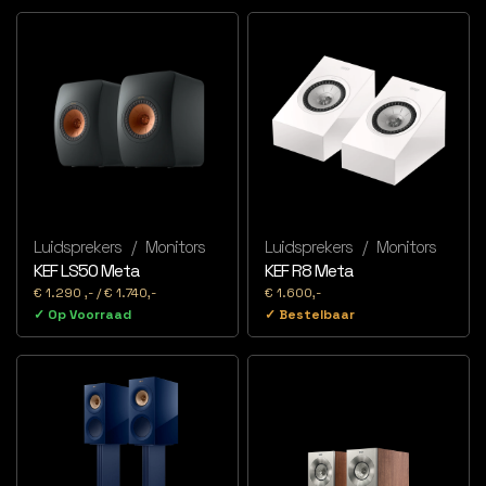
Luidsprekers
/
Monitors
Luidsprekers
/
Monitors
KEF LS50 Meta
KEF R8 Meta
€ 1.290 ,- / € 1.740,-
€ 1.600,-
✓ Op Voorraad
✓ Bestelbaar