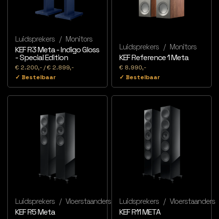
Luidsprekers
/
Monitors
Luidsprekers
/
Monitors
KEF R3 Meta - Indigo Gloss
- Special Edition
KEF Reference 1 Meta
€ 2.200,- / € 2.899,-
€ 8.990,-
✓ Bestelbaar
✓ Bestelbaar
Luidsprekers
/
Vloerstaanders
Luidsprekers
/
Vloerstaanders
KEF R5 Meta
KEF R11 META