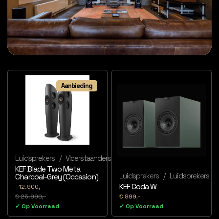
Aanbieding
Luidsprekers
/
Vloerstaanders
KEF Blade Two Meta
Luidsprekers
/
Luidsprekers
Charcoal-Grey (Occasion)
KEF Coda W
12.900,-
€ 25.990,-
€ 899,-
✓ Op Voorraad
✓ Op Voorraad