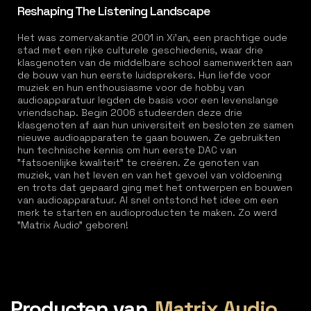
Reshaping The Listening Landscape
Het was zomervakantie 2001 in Xi'an, een prachtige oude
stad met een rijke culturele geschiedenis, waar drie
klasgenoten van de middelbare school samenwerkten aan
de bouw van hun eerste luidsprekers. Hun liefde voor
muziek en hun enthousiasme voor de hobby van
audioapparatuur legden de basis voor een levenslange
vriendschap. Begin 2006 studeerden deze drie
klasgenoten af aan hun universiteit en besloten ze samen
nieuwe audioapparaten te gaan bouwen. Ze gebruikten
hun technische kennis om hun eerste DAC van
"fatsoenlijke kwaliteit" te creëren. Ze genoten van
muziek, van het leven en van het gevoel van voldoening
en trots dat gepaard ging met het ontwerpen en bouwen
van audioapparatuur. Al snel ontstond het idee om een
merk te starten en audioproducten te maken. Zo werd
"Matrix Audio" geboren!
Producten van
Matrix Audio