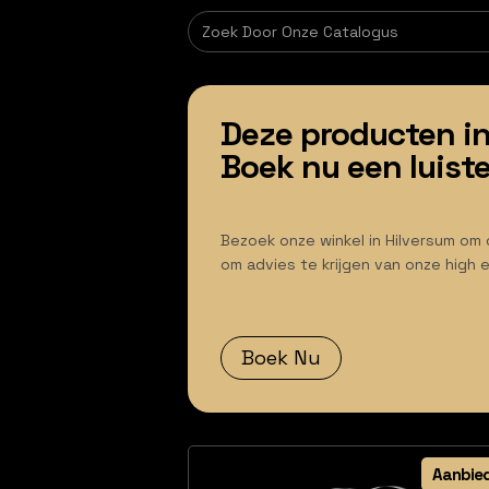
Deze producten in
Boek nu een luiste
Bezoek onze winkel in Hilversum om 
om advies te krijgen van onze high 
Boek Nu
Aanbie