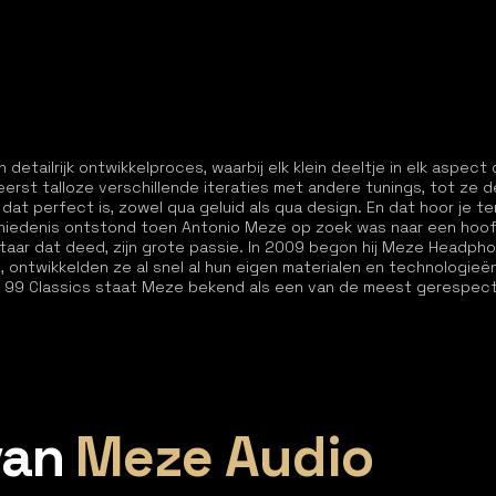
etailrijk ontwikkelproces, waarbij elk klein deeltje in elk aspe
eerst talloze verschillende iteraties met andere tunings, tot ze
 dat perfect is, zowel qua geluid als qua design. En dat hoor je ter
hiedenis ontstond toen Antonio Meze op zoek was naar een hoof
itaar dat deed, zijn grote passie. In 2009 begon hij Meze Headph
n, ontwikkelden ze al snel al hun eigen materialen en technologie
e 99 Classics staat Meze bekend als een van de meest gerespec
van
Meze Audio