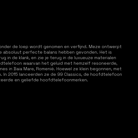
ct onder de loep wordt genomen en verfijnd. Meze ontwerpt
 de absoluut perfecte balans hebben gevonden. Het is
ug in de klank, en zie je terug in de luxueuze materialen
dtelefoon waarvan het geluid met hemzelf resoneerde,
ones in Baia Mare, Romenië. Hoewel ze klein begonnen, met
ën. In 2015 lanceerden ze de 99 Classics, de hoofdtelefoon
teerde en geliefde hoofdtelefoonmerken.