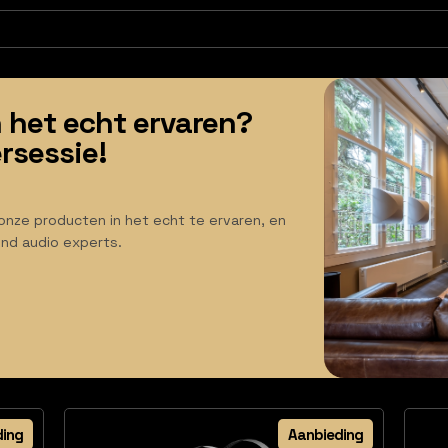
 het echt ervaren?
rsessie!
onze producten in het echt te ervaren, en
end audio experts.
ding
Aanbieding