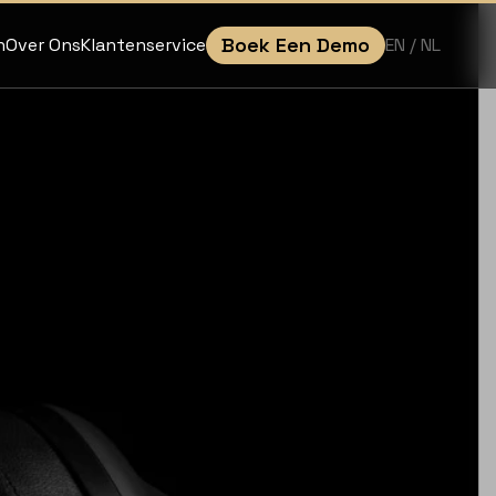
Boek Een Demo
EN
/ NL
n
Over Ons
Klantenservice