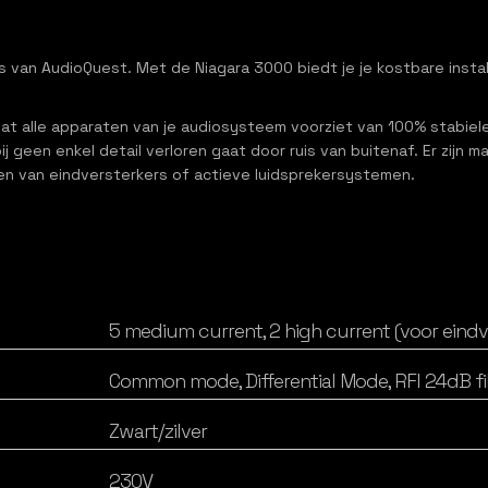
s van AudioQuest. Met de Niagara 3000 biedt je je kostbare inst
dat alle apparaten van je audiosysteem voorziet van 100% stabiel
geen enkel detail verloren gaat door ruis van buitenaf. Er zijn m
uiten van eindversterkers of actieve luidsprekersystemen.
5 medium current, 2 high current (voor eindv
Common mode, Differential Mode, RFI 24dB fi
Zwart/zilver
230V