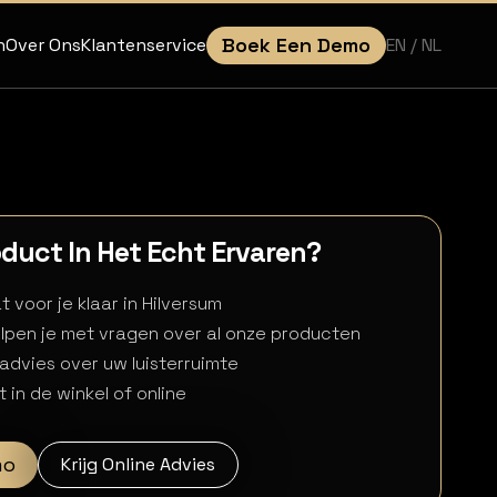
Boek Een Demo
EN
/ NL
n
Over Ons
Klantenservice
roduct In Het Echt Ervaren?
 voor je klaar in Hilversum
lpen je met vragen over al onze producten
 advies over uw luisterruimte
 in de winkel of online
mo
Krijg Online Advies