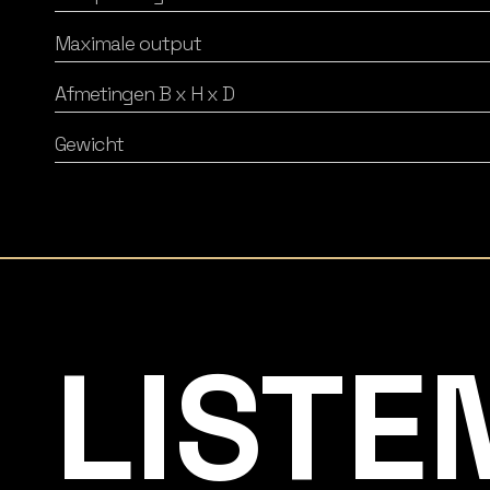
Maximale output
Afmetingen B x H x D
Gewicht
Listening Matters High-End Audio
LISTE