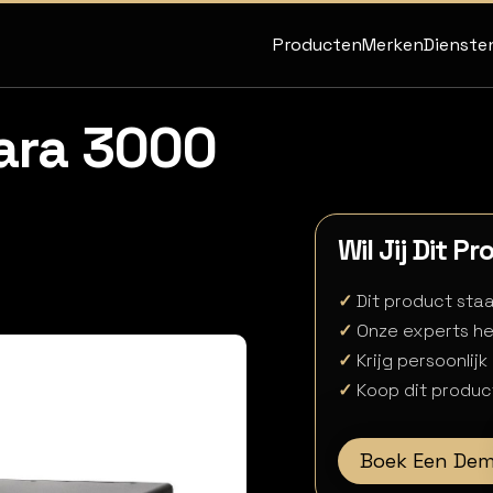
Producten
Merken
Dienste
ara 3000
Wil Jij Dit P
✓
Dit product staat
✓
Onze experts he
✓
Krijg persoonlijk
✓
Koop dit product
Boek Een De