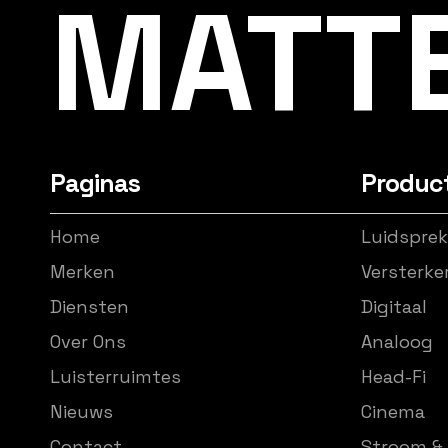
MATT
Paginas
Produc
Home
Luidsprek
Merken
Versterke
Diensten
Digitaal
Over Ons
Analoog
Luisterruimtes
Head-Fi
Nieuws
Cinema
Contact
Stroom & 