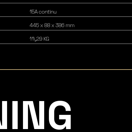
15A continu
445 x 88 x 386 mm
11\,29 KG
NING