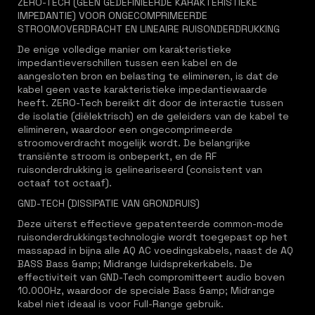
ZERO-TECH (GEEN GEDEFINIEERDE KARAKTERISTIEKE
IMPEDANTIE) VOOR ONGECOMPRIMEERDE
STROOMOVERDRACHT EN LINEAIRE RUISONDERDRUKKING
De enige volledige manier om karakteristieke
impedantieverschillen tussen een kabel en de
aangesloten bron en belasting te elimineren, is dat de
kabel geen vaste karakteristieke impedantiewaarde
heeft. ZERO-Tech bereikt dit door de interactie tussen
de isolatie (diëlektrisch) en de geleiders van de kabel te
elimineren, waardoor een ongecomprimeerde
stroomoverdracht mogelijk wordt. De belangrijke
transiënte stroom is onbeperkt, en de RF
ruisonderdrukking is gelineariseerd (consistent van
octaaf tot octaaf).
GND-TECH (DISSIPATIE VAN GRONDRUIS)
Deze uiterst effectieve gepatenteerde common-mode
ruisonderdrukkingstechnologie wordt toegepast op het
massapad in bijna alle AQ AC voedingskabels, naast de AQ
BASS Bass &amp; Midrange luidsprekerkabels. De
effectiviteit van GND-Tech compromitteert audio boven
10.000Hz, waardoor de speciale Bass &amp; Midrange
kabel niet ideaal is voor Full-Range gebruik.