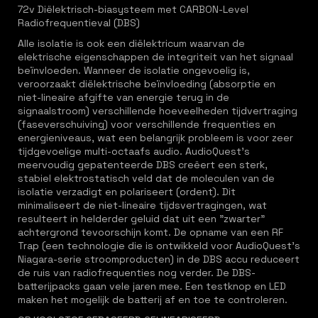
72v Diëlektrisch-biasysteem met CARBON-Level
Radiofrequentieval (DBS)
Alle isolatie is ook een diëlektricum waarvan de
elektrische eigenschappen de integriteit van het signaal
beïnvloeden. Wanneer de isolatie ongevoelig is,
veroorzaakt diëlektrische beïnvloeding (absorptie en
niet-lineaire afgifte van energie terug in de
signaalstroom) verschillende hoeveelheden tijdvertraging
(faseverschuiving) voor verschillende frequenties en
energieniveaus, wat een belangrijk probleem is voor zeer
tijdgevoelige multi-octaafs audio. AudioQuest's
meervoudig gepatenteerde DBS creëert een sterk,
stabiel elektrostatisch veld dat de moleculen van de
isolatie verzadigt en polariseert (ordent). Dit
minimaliseert de niet-lineaire tijdsvertragingen, wat
resulteert in helderder geluid dat uit een "zwarter"
achtergrond tevoorschijn komt. De opname van een RF
Trap (een technologie die is ontwikkeld voor AudioQuest's
Niagara-serie stroomproducten) in de DBS accu reduceert
de ruis van radiofrequenties nog verder. De DBS-
batterijpacks gaan vele jaren mee. Een testknop en LED
maken het mogelijk de batterij af en toe te controleren.