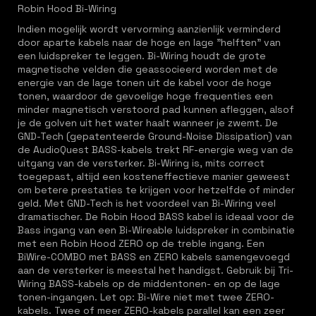
Robin Hood Bi-Wiring
Indien mogelijk wordt vervorming aanzienlijk verminderd
door aparte kabels naar de hoge en lage "helften" van
een luidspreker te leggen. Bi-Wiring houdt de grote
magnetische velden die geassocieerd worden met de
energie van de lage tonen uit de kabel voor de hoge
tonen, waardoor de gevoelige hoge frequenties een
minder magnetisch verstoord pad kunnen afleggen, alsof
je de golven uit het water haalt wanneer je zwemt. De
GND-Tech (gepatenteerde Ground-Noise Dissipation) van
de AudioQuest BASS-kabels trekt RF-energie weg van de
uitgang van de versterker. Bi-Wiring is, mits correct
toegepast, altijd een kosteneffectieve manier geweest
om betere prestaties te krijgen voor hetzelfde of minder
geld. Met GND-Tech is het voordeel van Bi-Wiring veel
dramatischer. De Robin Hood BASS kabel is ideaal voor de
Bass ingang van een Bi-Wireable luidspreker in combinatie
met een Robin Hood ZERO op de treble ingang. Een
BiWire-COMBO met BASS en ZERO kabels samengevoegd
aan de versterker is meestal het handigst. Gebruik bij Tri-
Wiring BASS-kabels op de middentonen- en op de lage
tonen-ingangen. Let op: Bi-Wire niet met twee ZERO-
kabels. Twee of meer ZERO-kabels parallel kan een zeer