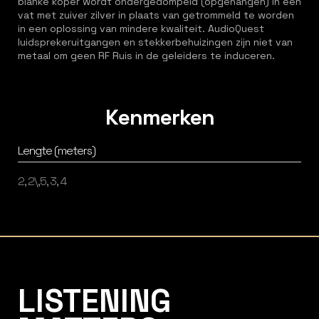
blanke koper wordt ondergedompeld (opgehangen) in een
vat met zuiver zilver in plaats van getrommeld te worden
in een oplossing van mindere kwaliteit. AudioQuest
luidsprekeruitgangen en stekkerbehuizingen zijn niet van
metaal om geen RF Ruis in de geleiders te induceren.
Kenmerken
Lengte (meters)
2, 2\,5, 3, 4
Listening Matters High-End Audio
LISTENING