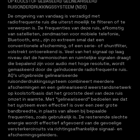
OP KOOLSTOF GEBASEERD GELINEARISEERD
RUISONDERDRUKKINGSSYSTEEM (NDS)
De omgeving van vandaag is verzadigd met
radiofrequente ruis die uiterst moeilijk te filteren of te
verwerpen is. De frequenties van deze ruis, afkomstig
van satellieten, zendmasten voor mobiele telefonie,
Bluetooth, enz., zijn zo extreem smal dat een
conventionele afscherming, of een serie- of shuntfilter,
volstrekt ontoereikend is. Veel van het signaal op laag
niveau dat de harmonischen en ruimtelijke signalen draagt
die bepalend zijn voor audio met hoge resolutie, wordt
gemaskeerd door de geïnduceerde radiofrequente ruis.
AQ's uitgebreide gelineariseerde
ruisonderdrukkingssysteem combineert meerdere
afschermingen en een gelineariseerd weerstandsnetwerk
op koolstofbasis dat het grootste deel van deze ruis
omzet in warmte. Met "gelineariseerd" bedoelen we dat
het systeem even effectief is over een zeer grote
bandbreedte, in plaats van alleen bij bepaalde
frequenties, zoals gebruikelijk is. De resterende slechte
energie wordt effectief afgevoerd van de gevoelige
versterkercircuits via richtingsafhankelijke signaal- en
afschermingsgeleiders.