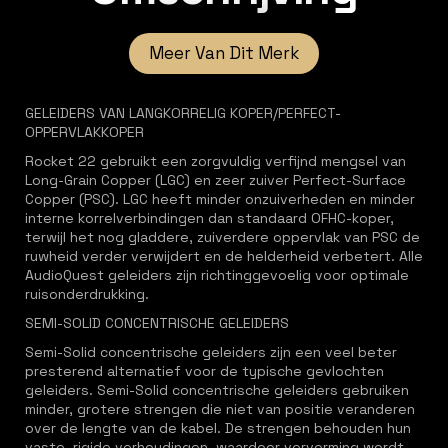
Meer Van Dit Merk
GELEIDERS VAN LANGKORRELIG KOPER/PERFECT-
OPPERVLAKKOPER
Rocket 22 gebruikt een zorgvuldig verfijnd mengsel van
Long-Grain Copper (LGC) en zeer zuiver Perfect-Surface
Copper (PSC). LGC heeft minder onzuiverheden en minder
interne korrelverbindingen dan standaard OFHC-koper,
terwijl het nog gladdere, zuiverdere oppervlak van PSC de
ruwheid verder verwijdert en de helderheid verbetert. Alle
AudioQuest geleiders zijn richtinggevoelig voor optimale
ruisonderdrukking.
SEMI-SOLID CONCENTRISCHE GELEIDERS
Semi-Solid concentrische geleiders zijn een veel beter
presterend alternatief voor de typische gevlochten
geleiders. Semi-Solid concentrische geleiders gebruiken
minder, grotere strengen die niet van positie veranderen
over de lengte van de kabel. De strengen behouden hun
vaste, rigide verhoudingen, waardoor vervorming wordt