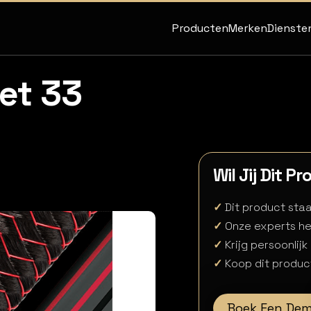
Producten
Merken
Dienste
et 33
Wil Jij Dit P
✓
Dit product staat
✓
Onze experts he
✓
Krijg persoonlijk
✓
Koop dit product
Boek Een De