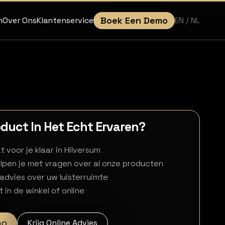
Boek Een Demo
EN
/ NL
n
Over Ons
Klantenservice
roduct In Het Echt Ervaren?
 voor je klaar in Hilversum
lpen je met vragen over al onze producten
 advies over uw luisterruimte
 in de winkel of online
mo
Krijg Online Advies