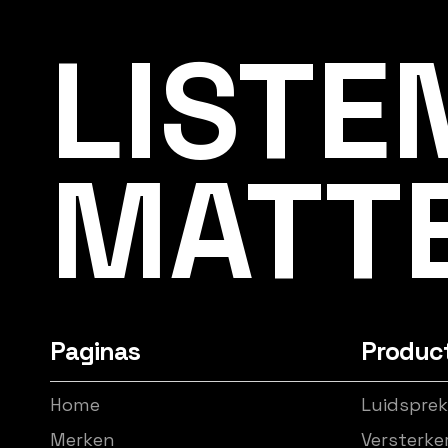
Listening Matters High-End Audio
LISTE
MATT
Paginas
Produc
Home
Luidsprek
Merken
Versterke