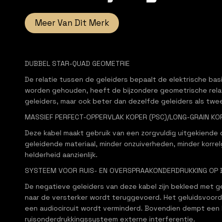
Meer Van Dit Merk
DUBBEL STAR-QUAD GEOMETRIE
De relatie tussen de geleiders bepaalt de elektrische bas
worden gehouden, heeft de bijzondere geometrische relati
geleiders, maar ook beter dan dezelfde geleiders als tw
MASSIEF PERFECT-OPPERVLAK KOPER (PSC)/LONG-GRAIN KO
Deze kabel maakt gebruik van een zorgvuldig uitgekiende 
geleidende materiaal, minder onzuiverheden, minder korre
helderheid aanzienlijk.
SYSTEEM VOOR RUIS- EN OVERSPRAAKONDERDRUKKING OP
De negatieve geleiders van deze kabel zijn bekleed met g
naar de versterker wordt teruggevoerd. Het geluidsvoorde
een audiocircuit wordt verminderd. Bovendien dempt een 
ruisonderdrukkingssysteem externe interferentie.