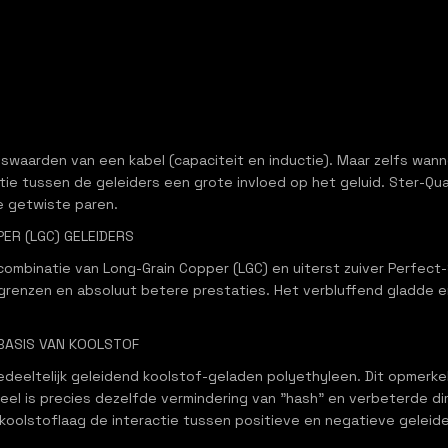
iswaarden van een kabel (capaciteit en inductie). Maar zelfs wann
e tussen de geleiders een grote invloed op het geluid. Ster-Quad
ee getwiste paren.
PER (LGC) GELEIDERS
combinatie van Long-Grain Copper (LGC) en uiterst zuiver Perfect
lgrenzen en absoluut betere prestaties. Het verbluffend gladde e
 BASIS VAN KOOLSTOF
edeeltelijk geleidend koolstof-geladen polyethyleen. Dit opmerkel
el is precies dezelfde vermindering van "hash" en verbeterde dim
koolstoflaag de interactie tussen positieve en negatieve geleid