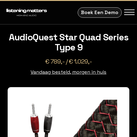
Boek Een Demo
AudioQuest Star Quad Series
Type 9
€ 789,- / € 1.029,-
Vandaag besteld, morgen in huis