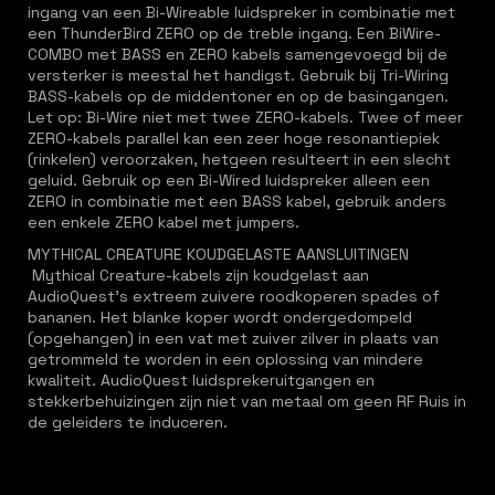
ingang van een Bi-Wireable luidspreker in combinatie met
een ThunderBird ZERO op de treble ingang. Een BiWire-
COMBO met BASS en ZERO kabels samengevoegd bij de
versterker is meestal het handigst. Gebruik bij Tri-Wiring
BASS-kabels op de middentoner en op de basingangen.
Let op: Bi-Wire niet met twee ZERO-kabels. Twee of meer
ZERO-kabels parallel kan een zeer hoge resonantiepiek
(rinkelen) veroorzaken, hetgeen resulteert in een slecht
geluid. Gebruik op een Bi-Wired luidspreker alleen een
ZERO in combinatie met een BASS kabel, gebruik anders
een enkele ZERO kabel met jumpers.
MYTHICAL CREATURE KOUDGELASTE AANSLUITINGEN
Mythical Creature-kabels zijn koudgelast aan
AudioQuest's extreem zuivere roodkoperen spades of
bananen. Het blanke koper wordt ondergedompeld
(opgehangen) in een vat met zuiver zilver in plaats van
getrommeld te worden in een oplossing van mindere
kwaliteit. AudioQuest luidsprekeruitgangen en
stekkerbehuizingen zijn niet van metaal om geen RF Ruis in
de geleiders te induceren.