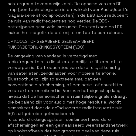
achtergrond tevoorschijn komt. De opname van een RF
Trap (een technologie die is ontwikkeld voor AudioQuest's
Niagara-serie stroomproducten) in de DBS accu reduceert
de ruis van radiofrequenties nog verder. De DBS-
batterijpacks gaan vele jaren mee. Een testknop en LED
maken het mogelijk de batterij af en toe te controleren.
OP KOOLSTOF GEBASEERD GELINEARISEERD
RUISONDERDRUKKINGSSYSTEEM (NDS)
De omgeving van vandaag is verzadigd met
radiofrequente ruis die uiterst moeilijk te filteren of te
verwerpen is. De frequenties van deze ruis, afkomstig
van satellieten, zendmasten voor mobiele telefonie,
Bluetooth, enz., zijn zo extreem smal dat een
conventionele afscherming, of een serie- of shuntfilter,
volstrekt ontoereikend is. Veel van het signaal op laag
niveau dat de harmonischen en ruimtelijke signalen draagt
die bepalend zijn voor audio met hoge resolutie, wordt
gemaskeerd door de geïnduceerde radiofrequente ruis.
AQ's uitgebreide gelineariseerde
ruisonderdrukkingssysteem combineert meerdere
afschermingen en een gelineariseerd weerstandsnetwerk
op koolstofbasis dat het grootste deel van deze ruis