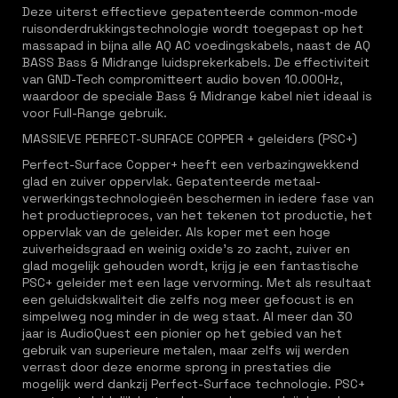
Deze uiterst effectieve gepatenteerde common-mode
ruisonderdrukkingstechnologie wordt toegepast op het
massapad in bijna alle AQ AC voedingskabels, naast de AQ
BASS Bass & Midrange luidsprekerkabels. De effectiviteit
van GND-Tech compromitteert audio boven 10.000Hz,
waardoor de speciale Bass & Midrange kabel niet ideaal is
voor Full-Range gebruik.
MASSIEVE PERFECT-SURFACE COPPER + geleiders (PSC+)
Perfect-Surface Copper+ heeft een verbazingwekkend
glad en zuiver oppervlak. Gepatenteerde metaal-
verwerkingstechnologieën beschermen in iedere fase van
het productieproces, van het tekenen tot productie, het
oppervlak van de geleider. Als koper met een hoge
zuiverheidsgraad en weinig oxide’s zo zacht, zuiver en
glad mogelijk gehouden wordt, krijg je een fantastische
PSC+ geleider met een lage vervorming. Met als resultaat
een geluidskwaliteit die zelfs nog meer gefocust is en
simpelweg nog minder in de weg staat. Al meer dan 30
jaar is AudioQuest een pionier op het gebied van het
gebruik van superieure metalen, maar zelfs wij werden
verrast door deze enorme sprong in prestaties die
mogelijk werd dankzij Perfect-Surface technologie. PSC+