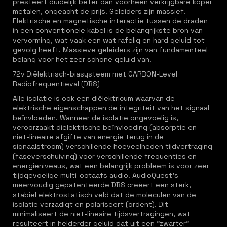
presteert duidelijk beter dan voorheen verkrijgbare koper
metalen, ongeacht de prijs. Geleiders zijn massief.
Elektrische en magnetische interactie tussen de draden
in een conventionele kabel is de belangrijkste bron van
vervorming, wat vaak een wat rafelig en hard geluid tot
gevolg heeft. Massieve geleiders zijn van fundamenteel
belang voor het zeer schone geluid van.
72v Diëlektrisch-biasysteem met CARBON-Level
Radiofrequentieval (DBS)
Alle isolatie is ook een diëlektricum waarvan de
elektrische eigenschappen de integriteit van het signaal
beïnvloeden. Wanneer de isolatie ongevoelig is,
veroorzaakt diëlektrische beïnvloeding (absorptie en
niet-lineaire afgifte van energie terug in de
signaalstroom) verschillende hoeveelheden tijdvertraging
(faseverschuiving) voor verschillende frequenties en
energieniveaus, wat een belangrijk probleem is voor zeer
tijdgevoelige multi-octaafs audio. AudioQuest's
meervoudig gepatenteerde DBS creëert een sterk,
stabiel elektrostatisch veld dat de moleculen van de
isolatie verzadigt en polariseert (ordent). Dit
minimaliseert de niet-lineaire tijdsvertragingen, wat
resulteert in helderder geluid dat uit een "zwarter"