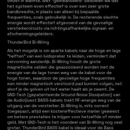
omzet in warmte. Met "gelineariseerd" bedoelen we dat
het systeem even effectief is over een zeer grote
bandbreedte, in plaats van alleen bij bepaalde
frequenties, zoals gebruikelijk is. De resterende slechte
energie wordt effectief afgevoerd van de gevoelige
versterkercircuits via richtingsafhankelijke signaal- en
afschermingsgeleiders.
ThunderBird Bi-Wiring
Als het mogelijk is om aparte kabels naar de hoge en lage
"helften" van een luidspreker te leiden, vermindert dat
vervorming aanzienlijk. Bi-Wiring houdt de grote
magnetische velden die geassocieerd worden met de
energie van de lage tonen weg van de kabel voor de
hoge tonen, waardoor de gevoelige hoge frequenties
een minder magnetisch verstoord pad kunnen volgen, net
alsof je de golven uit het water haalt als je zwemt. De
GND-Tech (gepatenteerde Ground-Noise Dissipation) van
de AudioQuest BASS-kabels trekt RF-energie weg van de
uitgang van de versterker. Bi-Wiring is, mits correct
toegepast, altijd een kosteneffectieve manier geweest
om betere prestaties te krijgen voor hetzelfde of minder
geld. Met GND-Tech is het voordeel van Bi-Wiring nog veel
groter. ThunderBird BASS kabel is ideaal voor de Bass