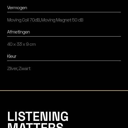
Vermogen
Moving Coil 70dB, Moving Magnet 50 dB
Afmetingen
40 x 33 x 9 cm
Kleur
Zilver, Zwart
Listening Matters High-End Audio
LISTENING
MATTERS