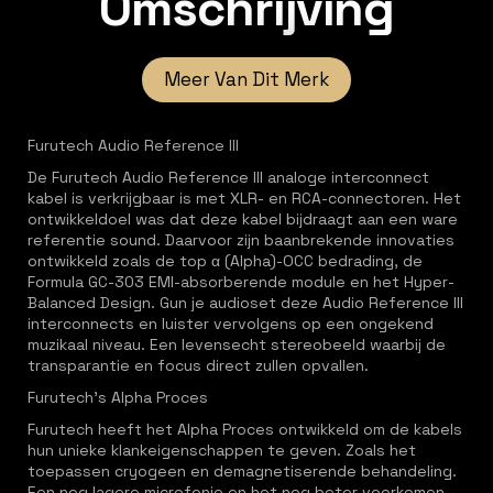
Omschrijving
Meer Van Dit Merk
Furutech Audio Reference III
De Furutech Audio Reference III analoge interconnect
kabel is verkrijgbaar is met XLR- en RCA-connectoren. Het
ontwikkeldoel was dat deze kabel bijdraagt aan een ware
referentie sound. Daarvoor zijn baanbrekende innovaties
ontwikkeld zoals de top α (Alpha)-OCC bedrading, de
Formula GC-303 EMI-absorberende module en het Hyper-
Balanced Design. Gun je audioset deze Audio Reference III
interconnects en luister vervolgens op een ongekend
muzikaal niveau. Een levensecht stereobeeld waarbij de
transparantie en focus direct zullen opvallen.
Furutech's Alpha Proces
Furutech heeft het Alpha Proces ontwikkeld om de kabels
hun unieke klankeigenschappen te geven. Zoals het
toepassen cryogeen en demagnetiserende behandeling.
Een nog lagere microfonie en het nog beter voorkomen