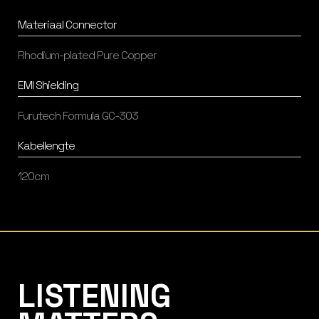
Materiaal Connector
Rhodium-plated Pure Copper
EMI Shielding
Furutech Formula GC-303
Kabellengte
120cm
Listening Matters High-End Audio
LISTENING