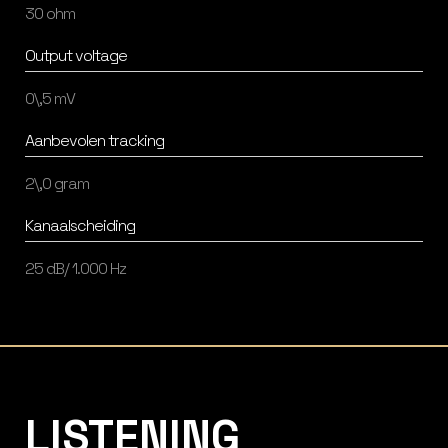
30 ohm
Output voltage
0\,5 mV
Aanbevolen tracking
2\,0 gram
Kanaalscheiding
25 dB/ 1.000 Hz
Listening Matters High-End Audio
LISTENING