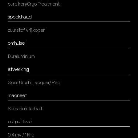
pure Iron/Cryo Treatment
spoeldraad
zuurstof vrij koper
omhulsel
Duraluminium
afwerking
Gloss Urushi Lacquer/ Red
magneet
Semarium kobalt
output level
0.4 mv / 1 kHz