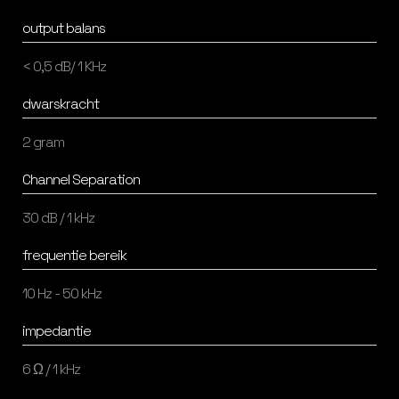
output balans
< 0,5 dB/ 1 KHz
dwarskracht
2 gram
Channel Separation
30 dB / 1 kHz
frequentie bereik
10 Hz - 50 kHz
impedantie
6 Ω / 1 kHz