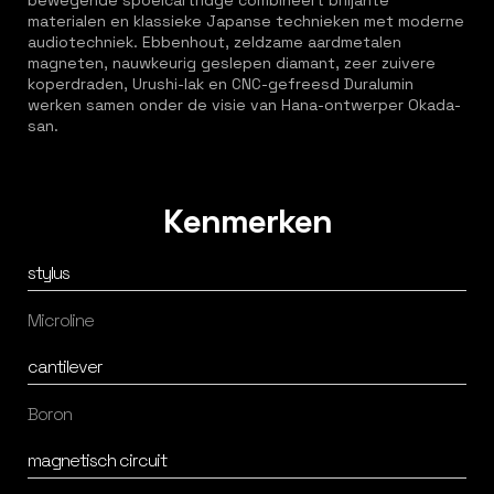
bewegende spoelcartridge combineert briljante
materialen en klassieke Japanse technieken met moderne
audiotechniek. Ebbenhout, zeldzame aardmetalen
magneten, nauwkeurig geslepen diamant, zeer zuivere
koperdraden, Urushi-lak en CNC-gefreesd Duralumin
werken samen onder de visie van Hana-ontwerper Okada-
san.
Kenmerken
stylus
Microline
cantilever
Boron
magnetisch circuit