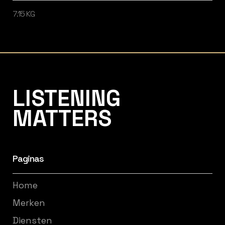
7.15 KG
Listening Matters High-End Audio
LISTENING
MATTERS
Paginas
Home
Merken
Diensten