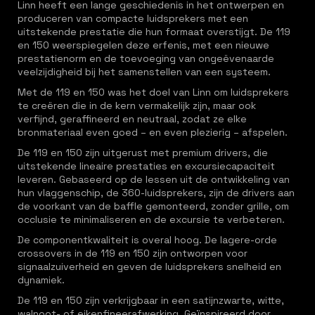
Linn heeft een lange geschiedenis in het ontwerpen en
produceren van compacte luidsprekers met een
uitstekende prestatie die hun formaat overstijgt. De 119
en 150 weerspiegelen deze erfenis, met een nieuwe
prestatienorm en de toevoeging van ongeëvenaarde
veelzijdigheid bij het samenstellen van een systeem.
Met de 119 en 150 was het doel van Linn om luidsprekers
te creëren die in de kern vermakelijk zijn, maar ook
verfijnd, geraffineerd en neutraal, zodat ze elke
bronmateriaal even goed – en even plezierig – afspelen.
De 119 en 150 zijn uitgerust met premium drivers, die
uitstekende lineaire prestaties en excursiecapaciteit
leveren. Gebaseerd op de lessen uit de ontwikkeling van
hun vlaggenschip, de 360-luidsprekers, zijn de drivers aan
de voorkant van de baffle gemonteerd, zonder grille, om
occlusie te minimaliseren en de excursie te verbeteren.
De componentkwaliteit is overal hoog. De lagere-orde
crossovers in de 119 en 150 zijn ontworpen voor
signaalzuiverheid en geven de luidsprekers snelheid en
dynamiek.
De 119 en 150 zijn verkrijgbaar in een satijnzwarte, witte,
walnoot- of eikenfineerafwerking. Geïnspireerd door