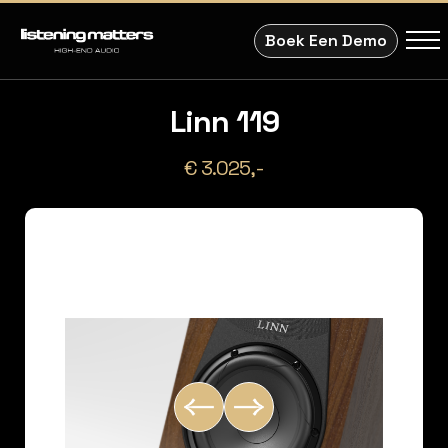
Boek Een Demo
Linn 119
€ 3.025,-