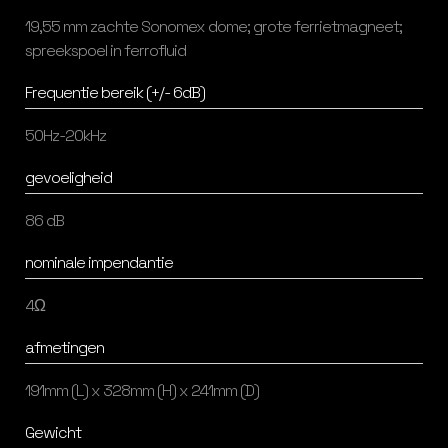
19,55 mm zachte Sonomex dome; grote ferrietmagneet;
spreekspoel in ferrofluid
Frequentie bereik (+/- 6dB)
50Hz-20kHz
gevoeligheid
86 dB
nominale impendantie
4Ω
afmetingen
191mm (L) x 328mm (H) x 241mm (D)
Gewicht