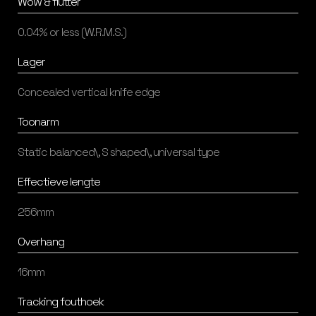
Wow & flutter
0.04% or less (W.R.M.S.)
Lager
Concealed vertical knife edge
Toonarm
Static balanced\, S shaped\, universal type
Effectieve lengte
256mm
Overhang
16mm
Tracking fouthoek