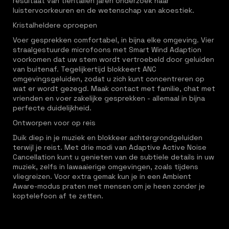
resultaat van tientallen jaren onderzoek naar
luistervoorkeuren en de wetenschap van akoestiek.
Kristalheldere oproepen
Voer gesprekken comfortabel, in bijna elke omgeving. Vier
straalgestuurde microfoons met Smart Wind Adaption
voorkomen dat uw stem wordt vertroebeld door geluiden
van buitenaf. Tegelijkertijd blokkeert ANC
omgevingsgeluiden, zodat u zich kunt concentreren op
wat er wordt gezegd. Maak contact met familie, chat met
vrienden en voer zakelijke gesprekken - allemaal in bijna
perfecte duidelijkheid.
Ontworpen voor op reis
Duik diep in je muziek en blokkeer achtergrondgeluiden
terwijl je reist. Met drie modi van Adaptive Active Noise
Cancellation kunt u genieten van de subtiele details in uw
muziek, zelfs in lawaaierige omgevingen, zoals tijdens
vliegreizen. Voor extra gemak kun je in een Ambient
Aware-modus praten met mensen om je heen zonder je
koptelefoon af te zetten.