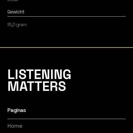
Gewicht
8\,0 gram
Listening Matters High-End Audio
LISTENING
MATTERS
Paginas
Home