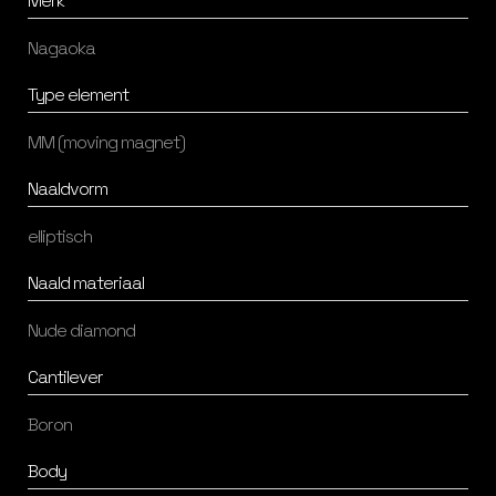
Merk
Nagaoka
Type element
MM (moving magnet)
Naaldvorm
elliptisch
Naald materiaal
Nude diamond
Cantilever
Boron
Body