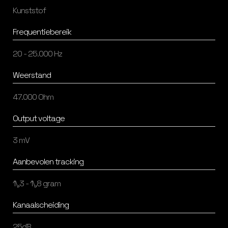
Kunststof
Frequentiebereik
20 - 25.000 Hz
Weerstand
47.000 Ohm
Output voltage
3 mV
Aanbevolen tracking
1\,3 - 1\,8 gram
Kanaalscheiding
25dB