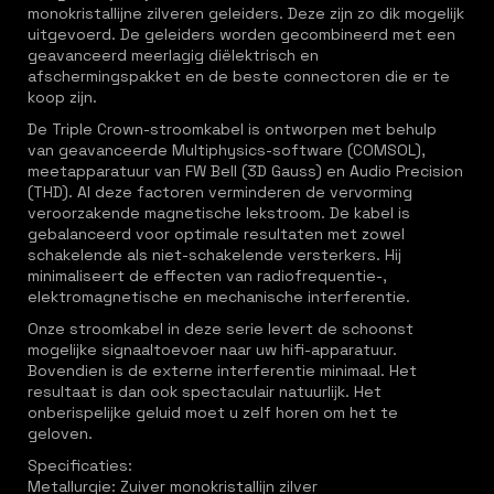
monokristallijne zilveren geleiders. Deze zijn zo dik mogelijk
uitgevoerd. De geleiders worden gecombineerd met een
geavanceerd meerlagig diëlektrisch en
afschermingspakket en de beste connectoren die er te
koop zijn.
De Triple Crown-stroomkabel is ontworpen met behulp
van geavanceerde Multiphysics-software (COMSOL),
meetapparatuur van FW Bell (3D Gauss) en Audio Precision
(THD). Al deze factoren verminderen de vervorming
veroorzakende magnetische lekstroom. De kabel is
gebalanceerd voor optimale resultaten met zowel
schakelende als niet-schakelende versterkers. Hij
minimaliseert de effecten van radiofrequentie-,
elektromagnetische en mechanische interferentie.
Onze stroomkabel in deze serie levert de schoonst
mogelijke signaaltoevoer naar uw hifi-apparatuur.
Bovendien is de externe interferentie minimaal. Het
resultaat is dan ook spectaculair natuurlijk. Het
onberispelijke geluid moet u zelf horen om het te
geloven.
Specificaties:
Metallurgie: Zuiver monokristallijn zilver