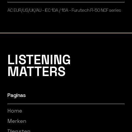
AC EUR/US/UK/AU - IEC 10A / 16A - Furutech FI-50 NCF series
Listening Matters High-End Audio
LISTENING
MATTERS
Paginas
Home
Merken
Diensten