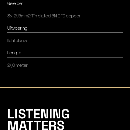
Geleider
3x 2\,5mm2 Tin plated 5N OFC copper
Uitvoering
lichtblauw
Lengte
2\,0 meter
Listening Matters High-End Audio
LISTENING
MATTERS