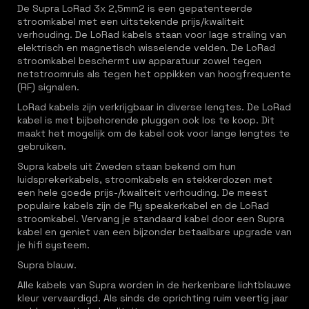
De Supra LoRad 3x 2,5mm2 is een gepatenteerde
stroomkabel met een uitstekende prijs/kwaliteit
verhouding. De LoRad kabels staan voor lage straling van
elektrisch en magnetisch wisselende velden. De LoRad
stroomkabel beschermt uw apparatuur zowel tegen
netstroomruis als tegen het oppikken van hoogfrequente
(RF) signalen.
LoRad kabels zijn verkrijgbaar in diverse lengtes. De LoRad
kabel is met bijbehorende pluggen ook los te koop. Dit
maakt het mogelijk om de kabel ook voor lange lengtes te
gebruiken.
Supra kabels uit Zweden staan bekend om hun
luidsprekerkabels, stroomkabels en stekkerdozen met
een hele goede prijs-/kwaliteit verhouding. De meest
populaire kabels zijn de Ply speakerkabel en de LoRad
stroomkabel. Vervang je standaard kabel door een Supra
kabel en geniet van een bijzonder betaalbare upgrade van
je hifi systeem.
Supra blauw.
Alle kabels van Supra worden in de herkenbare lichtblauwe
kleur vervaardigd. Als sinds de oprichting ruim veertig jaar