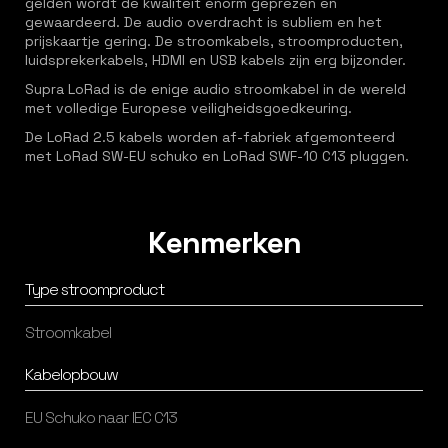
gelden wordt de kwaliteit enorm geprezen en
gewaardeerd. De audio overdracht is subliem en het
prijskaartje gering. De stroomkabels, stroomproducten,
luidsprekerkabels, HDMI en USB kabels zijn erg bijzonder.
Supra LoRad is de enige audio stroomkabel in de wereld
met volledige Europese veiligheidsgoedkeuring.
De LoRad 2.5 kabels worden af-fabriek afgemonteerd
met LoRad SW-EU schuko en LoRad SWF-10 C13 pluggen.
Kenmerken
Type stroomproduct
Stroomkabel
Kabelopbouw
EU Schuko naar IEC C13