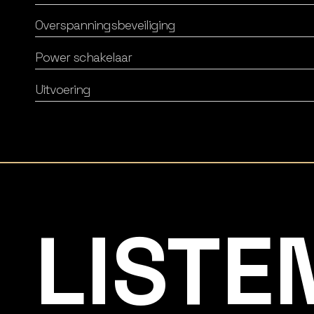
Overspanningsbeveiliging
Power schakelaar
Uitvoering
Listening Matters High-End Audio
LISTE