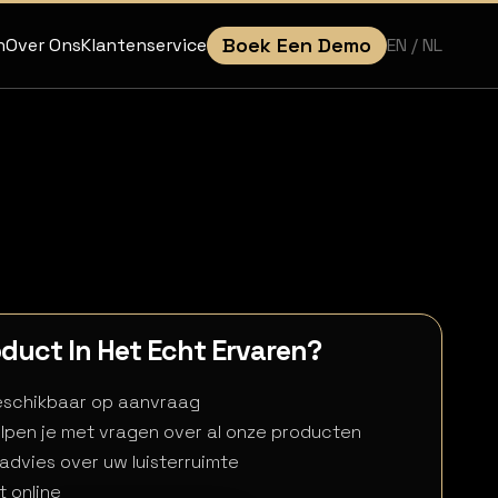
Boek Een Demo
EN
/ NL
n
Over Ons
Klantenservice
roduct In Het Echt Ervaren?
beschikbaar op aanvraag
lpen je met vragen over al onze producten
 advies over uw luisterruimte
t online