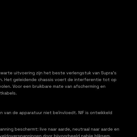
arte uitvoering zijn het beste verlengstuk van Supra’s
n. Het geleidende chassis voert de interferentie tot op
volen. Voor een bruikbare mate van afscherming en
netkabels.
n van de apparatuur niet beïnvloedt. NIF is ontwikkeld
nning beschermt: live naar aarde, neutraal naar aarde en
 veldoverspanningen door bijvoorbeeld nabije bliksem.