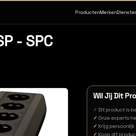
Producten
Merken
Dienste
P - SPC
Wil Jij Dit P
✗
Dit product is 
✓
Onze experts he
✓
Krijg persoonlijk
✓
Koop dit produc