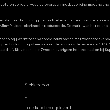
correcte en veilige 3-voudige overspanningsbeveiliging moet he
en. Jenving Technology mag zich rekenen tot een van de pioniers
 2,5mm2 luidsprekerkabel introduceerde. De markt was het er snel
g Technology werkt tegenwoordig nauw samen met toonaangevende 
 Technology nog steeds dezelfde succesvolle visie als in 1976: “w
waard is”. Dit vinden ze in Zweden overigens heel normaal en bij 
Stekkerdoos
6
Geen kabel meegeleverd