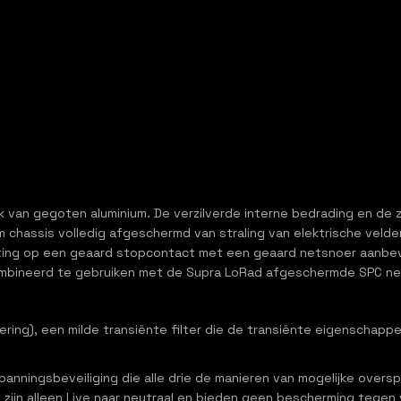
an gegoten aluminium. De verzilverde interne bedrading en de zw
 chassis volledig afgeschermd van straling van elektrische velde
uiting op een geaard stopcontact met een geaard netsnoer aanbe
ecombineerd te gebruiken met de Supra LoRad afgeschermde SPC 
ering), een milde transiënte filter die de transiënte eigenschappe
nningsbeveiliging die alle drie de manieren van mogelijke overspa
n zijn alleen Live naar neutraal en bieden geen bescherming tegen