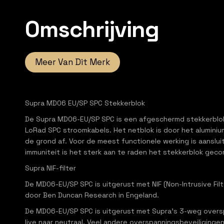
Omschrijving
Meer Van Dit Merk
Supra MD06 EU/SP SPC Stekkerblok
De Supra MD06-EU/SP SPC is een afgeschermd stekkerblok v
LoRad SPC stroomkabels. Het netblok is door het aluminium
de grond af. Voor de meest functionele werking is aansl
immuniteit is het sterk aan te raden het stekkerblok g
Supra NIF-filter
De MD06-EU/SP SPC is uitgerust met NIF (Non-Intrusive Filt
door Ben Duncan Research in Engeland.
De MD06-EU/SP SPC is uitgerust met Supra’s 3-weg overspa
live naar neutraal. Veel andere overspanningsbeveiliginge