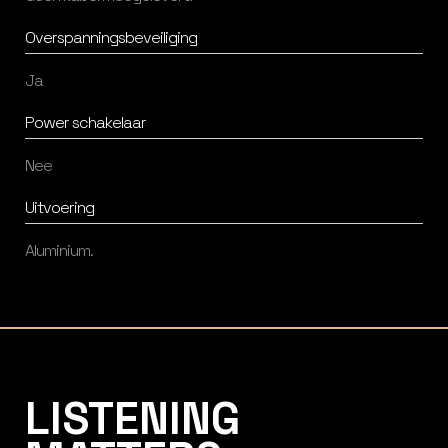
Overspanningsbeveiliging
Ja
Power schakelaar
Nee
Uitvoering
Aluminium.
Listening Matters High-End Audio
LISTENING