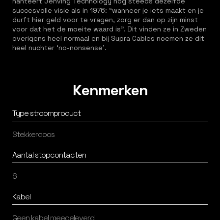
hanteert Jenving Technology nog steeds dezelfde
succesvolle visie als in 1976: “wanneer je iets maakt en je
durft hier geld voor te vragen, zorg er dan op zijn minst
voor dat het de moeite waard is”. Dit vinden ze in Zweden
overigens heel normaal en bij Supra Cables noemen ze dit
heel nuchter ‘no-nonsense’.
Kenmerken
Type stroomproduct
Stekkerdoos
Aantal stopcontacten
6
Kabel
Geen kabel meegeleverd