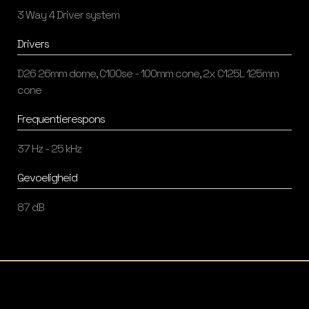
3 Way 4 Driver system
Drivers
D26 26mm dome, C100se - 100mm cone, 2x C125L 125mm
cone
Frequentierespons
37 Hz - 25 kHz
Gevoeligheid
87 dB
Listening Matters High-End Audio