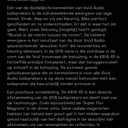
Eén van de duidelijkste kenmerken van Vivid Audio
luidsprekers is de indrukwekkende weergave van lage
tonen. Strak, diep en vrij van kleuring. Alles perfect
gescheiden en te onderscheiden. En dat is waar het om
gaat. Want zoals Debussy (mogelijk) heeft gezegd:
“Muziek is de ruimte tussen de noten”. De heldere
weergave is het resultaat van de door Vivid Audio
gepatenteerde ‘absorber horn’ die resonanties en
kleuring elimineert. In de GIYA serie is die zichtbaar in de
vorm van de ‘krul’ bovenaan de behuizing, in de KAYA 45 is
hetzelfde principe toegepast, maar dan teruggevouwen
op zichzelf in de behuizing. De extreem goede
geluidsweergave die zo kenmerkend is voor alle Vivid
Audio luidsprekers is op deze manier behouden met een
luidspreker die kwa uiterlijk minder extreem is.
Een positieve ontwikkeling De KAYA 45 is een directe
afstammeling van de GIYA luidsprekers en deelt veel van
de technologie. Zoals bijvoorbeeld de ‘Super Flux
Magnets’ in de driver units. Deze radiale mageneten
hebben van nature een groot gat in het midden waardoor
geluid naatuurlijk van het diafragma in de absorber kan
afstromen, vrij van resonanties en reflecties. In