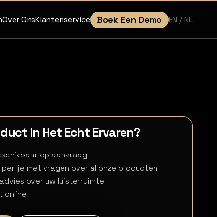
Boek Een Demo
EN
/ NL
n
Over Ons
Klantenservice
roduct In Het Echt Ervaren?
beschikbaar op aanvraag
lpen je met vragen over al onze producten
 advies over uw luisterruimte
t online