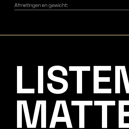
Afmetingen en gewicht:
Listening Matters High-End Audio
LISTE
MATT