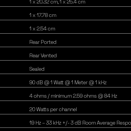
1 x 20.32 cm, 1 x 25.4 cm
1 x 17.78 cm
1 x 2.54 cm
Rear Ported
Rear Vented
Sealed
90 dB @ 1 Watt @ 1 Meter @ 1 kHz
4 ohms / minimum 2.59 ohms @ 84 Hz
20 Watts per channel
19 Hz – 33 kHz +/- 3 dB Room Average Respo