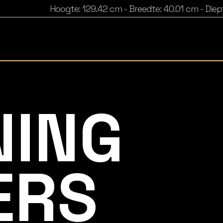
Hoogte: 129.42 cm - Breedte: 40.01 cm - Diept
NING
ERS