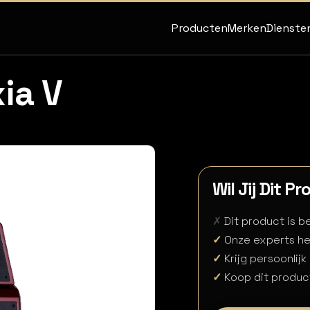
Producten
Merken
Dienste
ia V
Wil Jij Dit P
✗
Dit product is 
✓
Onze experts he
✓
Krijg persoonlijk
✓
Koop dit produc