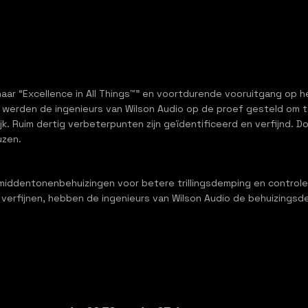
aar “Excellence in All Things™” en voortdurende vooruitgang op h
ikte, werden de ingenieurs van Wilson Audio op de proef gesteld om
k. Ruim dertig verbeterpunten zijn geïdentificeerd en verfijnd. D
reuzen.
iddentonenbehuizingen voor betere trillingsdemping en controle. 
 verfijnen, hebben de ingenieurs van Wilson Audio de behuizing